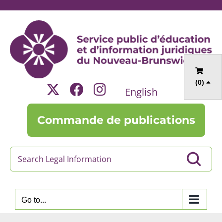
Skip
to
content
(
0
)
English
Commande de publications
Go to...