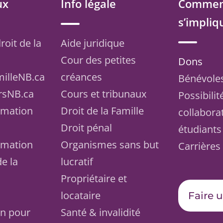
ux
Info légale
Commen
s’impliq
roit de la
Aide juridique
Cour des petites
Dons
milleNB.ca
créances
Bénévole
rsNB.ca
Cours et tribunaux
Possibilit
ormation
Droit de la Famille
collabora
Droit pénal
étudiants
ormation
Organismes sans but
Carrières
de la
lucratif
Propriétaire et
locataire
Faire 
on pour
Santé & invalidité