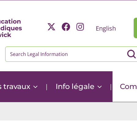
English
 travaux
Info légale
Comm
|
|